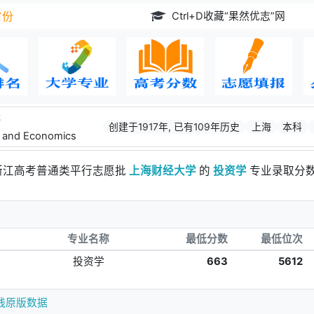
Ctrl+D收藏“果然优志”网
省份
学
创建于1917年, 已有109年历史
上海
本科
e and Economics
年浙江高考普通类平行志愿批
上海财经大学
的
投资学
专业录取分
专业名称
最低分数
最低位次
投资学
663
5612
线原版数据