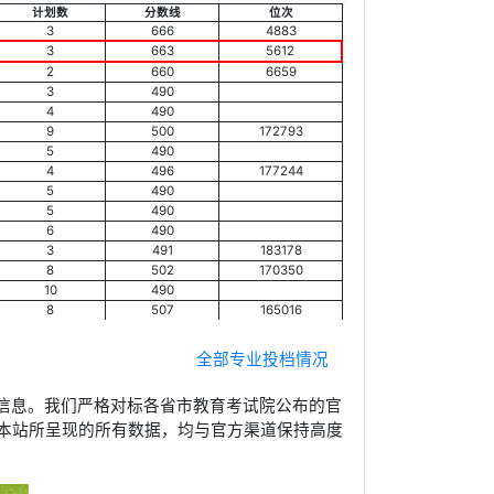
计划数
分数线
位次
3
666
4883
3
663
5612
2
660
6659
3
490
4
490
9
500
172793
5
490
4
496
177244
5
490
5
490
6
490
3
491
183178
8
502
170350
10
490
8
507
165016
全部专业投档情况
信息。我们严格对标各省市教育考试院公布的官
本站所呈现的所有数据，均与官方渠道保持高度