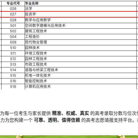
专业代号
专业名称
026
法学
027
投资学
028
数学与应用数学
501
空间数字建模与应用技术
502
建筑工程技术
504
工程造价
509
现代物业管理
510
园林技术
511
环境工程技术
512
园林工程技术
513
市政工程技术
514
道路与桥梁工程技术
515
机电一体化技术
516
智能控制技术
519
计算机应用技术
于为每一位考生与家长提供
精准、权威、真实
的高考录取分数与位次
竭力为您构建一个
可靠、透明、值得信赖
的高考志愿填报支持平台。