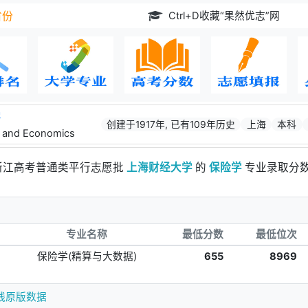
Ctrl+D收藏“果然优志”网
省份
学
创建于1917年, 已有109年历史
上海
本科
e and Economics
年浙江高考普通类平行志愿批
上海财经大学
的
保险学
专业录取分
专业名称
最低分数
最低位次
保险学(精算与大数据)
655
8969
线原版数据