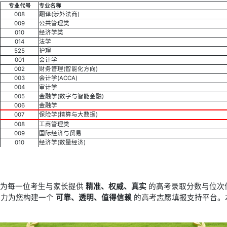
专业代号
专业名称
008
翻译(涉外法商)
009
公共管理类
010
经济学类
014
法学
525
护理
001
会计学
002
财务管理(智能化方向)
003
会计学(ACCA)
004
审计学
005
金融学(数字与智能金融)
006
金融学
007
保险学(精算与大数据)
008
工商管理类
009
国际经济与贸易
010
经济学(数量经济)
于为每一位考生与家长提供
精准、权威、真实
的高考录取分数与位次
竭力为您构建一个
可靠、透明、值得信赖
的高考志愿填报支持平台。