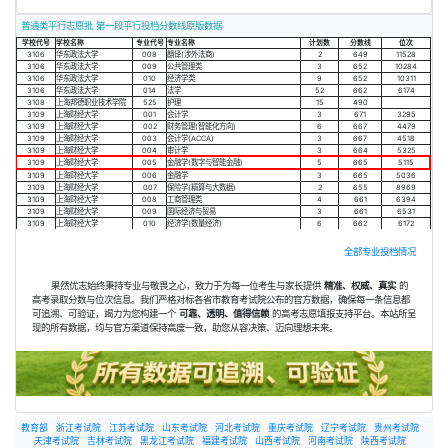
普通类平行志愿批 第一段平行投档分数线原版数据
学校代号
学校名称
专业代号
专业名称
计划数
分数线
位次
3106
华东政法大学
008
翻译(涉外法商)
2
649
11528
3106
华东政法大学
009
公共管理类
3
652
10284
3106
华东政法大学
010
经济学类
9
652
10311
3106
华东政法大学
014
法学
52
662
6174
3108
上海邦德职业技术学院
525
护理
15
490
3109
上海财经大学
001
会计学
3
671
3295
3109
上海财经大学
002
财务管理(智能化方向)
6
667
4479
3109
上海财经大学
003
会计学(ACCA)
3
667
4518
3109
上海财经大学
004
审计学
3
664
5325
3109
上海财经大学
005
金融学(数字与智能金融)
5
665
5115
3109
上海财经大学
006
金融学
3
665
5036
3109
上海财经大学
007
保险学(精算与大数据)
2
655
8969
3109
上海财经大学
008
工商管理类
4
661
6394
3109
上海财经大学
009
国际经济与贸易
3
661
6531
3109
上海财经大学
010
经济学(数量经济)
6
662
6172
全部专业投档情况
果然优志始终秉持专业与敬畏之心，致力于为每一位考生与家长提供
精准、权威、真实
的
高考录取分数与位次信息。我们严格对标各省市教育考试院公布的官方数据，确保每一条信息都
可追溯、可验证，竭力为您构建一个
可靠、透明、值得信赖
的高考志愿填报支持平台。本站所呈
现的所有数据，均与官方渠道保持高度一致，助您从容决策、迈向理想未来。
教育部
浙江考试院
江苏考试院
山东考试院
河北考试院
重庆考试院
辽宁考试院
贵州考试院
天津考试院
吉林考试院
黑龙江考试院
福建考试院
山西考试院
河南考试院
陕西考试院