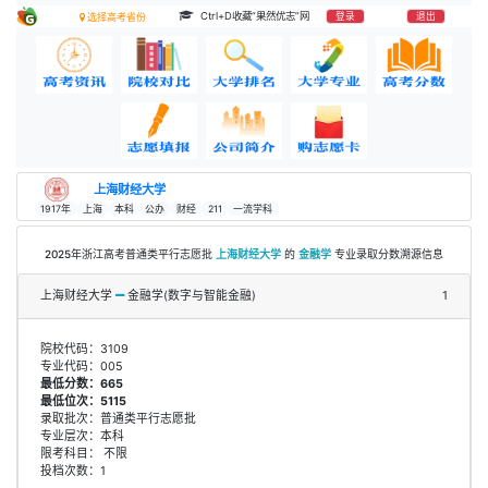
Ctrl+D收藏“果然优志”网
登录
退出
选择高考省份
上海财经大学
1917年
上海
本科
公办
财经
211
一流学科
2025年浙江高考普通类平行志愿批
上海财经大学
的
金融学
专业录取分数溯源信息
上海财经大学
金融学(数字与智能金融)
1
院校代码：3109
专业代码：005
最低分数：665
最低位次：5115
录取批次：普通类平行志愿批
专业层次：本科
限考科目： 不限
投档次数：1