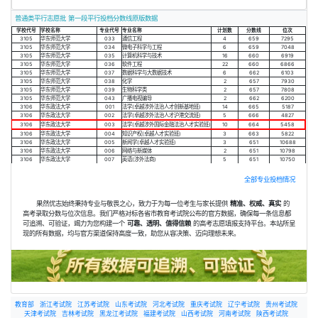
普通类平行志愿批 第一段平行投档分数线原版数据
学校代号
学校名称
专业代号
专业名称
计划数
分数线
位次
3105
华东师范大学
033
通信工程
4
659
7295
3105
华东师范大学
034
微电子科学与工程
6
659
7048
3105
华东师范大学
035
计算机科学与技术
16
660
6919
3105
华东师范大学
036
软件工程
22
660
6866
3105
华东师范大学
037
数据科学与大数据技术
6
662
6103
3105
华东师范大学
038
化学
2
657
7930
3105
华东师范大学
039
生物科学类
2
657
7808
3105
华东师范大学
043
广播电视编导
2
662
6200
3106
华东政法大学
001
法学(卓越涉外法治人才创新基地班)
14
665
5187
3106
华东政法大学
002
法学(卓越涉外法治人才沪港交流班)
5
666
4827
3106
华东政法大学
003
法学(卓越涉外国际金融法治人才实验班)
10
664
5458
3106
华东政法大学
004
知识产权(卓越人才实验班)
3
663
5822
3106
华东政法大学
005
新闻学(卓越人才实验班)
3
651
10688
3106
华东政法大学
006
网络与新媒体
2
651
10798
3106
华东政法大学
007
英语(涉外法商)
5
651
10750
全部专业投档情况
果然优志始终秉持专业与敬畏之心，致力于为每一位考生与家长提供
精准、权威、真实
的
高考录取分数与位次信息。我们严格对标各省市教育考试院公布的官方数据，确保每一条信息都
可追溯、可验证，竭力为您构建一个
可靠、透明、值得信赖
的高考志愿填报支持平台。本站所呈
现的所有数据，均与官方渠道保持高度一致，助您从容决策、迈向理想未来。
教育部
浙江考试院
江苏考试院
山东考试院
河北考试院
重庆考试院
辽宁考试院
贵州考试院
天津考试院
吉林考试院
黑龙江考试院
福建考试院
山西考试院
河南考试院
陕西考试院