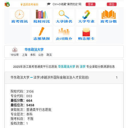
Ctrl+D收藏“果然优志”网
登录
退出
选择高考省份
华东政法大学
1952年
上海
本科
公办
政法
2025年浙江高考普通类平行志愿批
华东政法大学
的
法学
专业录取分数溯源信息
华东政法大学
法学(卓越涉外国际金融法治人才实验班)
1
院校代码：3106
专业代码：003
最低分数：664
最低位次：5458
录取批次：普通类平行志愿批
专业层次：本科
限考科目： 不限
投档次数：1