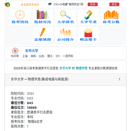
Ctrl+D收藏“果然优志”网
登录
退出
选择高考省份
东华大学
1951年
上海
本科
公办
理工
211
一流学科
2025年浙江高考普通类平行志愿批
东华大学
的
物理学类
专业录取分数溯源信息
东华大学
物理学类(集成电路与新能源)
1
院校代码：3101
专业代码：033
最低分数：643
最低位次：14669
录取批次：普通类平行志愿批
专业层次：本科
限考科目： 物理&化学
投档次数：1