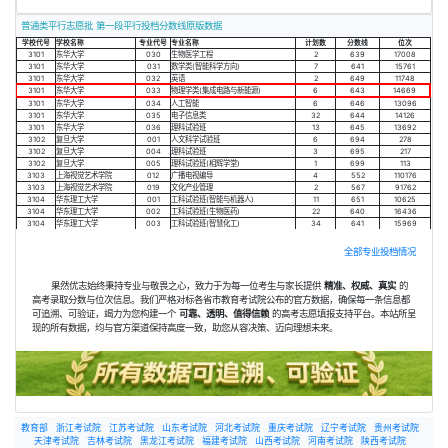
普通类平行志愿批 第一段平行投档分数线原版数据
学校代号
学校名称
专业代号
专业名称
计划数
分数线
位次
3101
东华大学
030
生物医学工程
2
639
17008
3101
东华大学
031
数学类(智能科学方向)
7
641
15761
3101
东华大学
032
英语
2
649
11748
3101
东华大学
033
物理学类(集成电路与新能源)
6
643
14669
3101
东华大学
034
人工智能
6
646
13096
3101
东华大学
035
电子信息类
32
644
14126
3101
东华大学
036
理科试验班
13
645
13692
3102
复旦大学
001
人文科学试验班
6
694
278
3102
复旦大学
004
理科试验班
3
695
217
3102
复旦大学
005
理科试验班(相辉学堂)
1
699
113
3103
上海视觉艺术学院
012
广播电视编导
4
552
110176
3103
上海视觉艺术学院
019
文化产业管理
2
567
91762
3104
华东理工大学
001
工科试验班(智能与机器人)
11
651
10625
3104
华东理工大学
002
工科试验班(生物医药)
22
640
16436
3104
华东理工大学
003
工科试验班(智慧化工)
34
641
15969
全部专业投档情况
果然优志始终秉持专业与敬畏之心，致力于为每一位考生与家长提供
精准、权威、真实
的
高考录取分数与位次信息。我们严格对标各省市教育考试院公布的官方数据，确保每一条信息都
可追溯、可验证，竭力为您构建一个
可靠、透明、值得信赖
的高考志愿填报支持平台。本站所呈
现的所有数据，均与官方渠道保持高度一致，助您从容决策、迈向理想未来。
教育部
浙江考试院
江苏考试院
山东考试院
河北考试院
重庆考试院
辽宁考试院
贵州考试院
天津考试院
吉林考试院
黑龙江考试院
福建考试院
山西考试院
河南考试院
陕西考试院