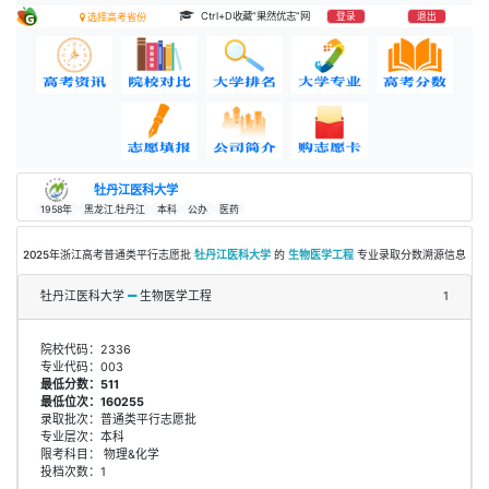
Ctrl+D收藏“果然优志”网
登录
退出
选择高考省份
牡丹江医科大学
1958年
黑龙江.牡丹江
本科
公办
医药
2025年浙江高考普通类平行志愿批
牡丹江医科大学
的
生物医学工程
专业录取分数溯源信息
牡丹江医科大学
生物医学工程
1
院校代码：2336
专业代码：003
最低分数：511
最低位次：160255
录取批次：普通类平行志愿批
专业层次：本科
限考科目： 物理&化学
投档次数：1