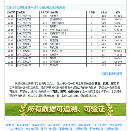
普通类平行志愿批 第一段平行投档分数线原版数据
学校代号
学校名称
专业代号
专业名称
计划数
分数线
位次
2335
牡丹江师范学院
011
应用化学
3
498
174806
2335
牡丹江师范学院
012
国际经贸规则
2
560
99600
2335
牡丹江师范学院
013
生物科学(师范)
5
500
172764
2335
牡丹江师范学院
014
生物技术
3
499
174094
2335
牡丹江师范学院
015
电气工程及其自动化
2
532
134318
2335
牡丹江师范学院
016
计算机科学与技术
2
510
161024
2335
牡丹江师范学院
017
工商管理
2
563
96289
2335
牡丹江师范学院
018
旅游管理
2
559
100633
2336
牡丹江医科大学
001
应用心理学
2
565
93551
2336
牡丹江医科大学
002
制药工程
2
499
173158
2336
牡丹江医科大学
003
生物医学工程
2
511
160255
2336
牡丹江医科大学
004
临床医学
7
527
140021
2336
牡丹江医科大学
005
麻醉学
4
522
146566
2336
牡丹江医科大学
006
医学影像学
5
538
126849
2336
牡丹江医科大学
007
口腔医学
2
567
90927
全部专业投档情况
果然优志始终秉持专业与敬畏之心，致力于为每一位考生与家长提供
精准、权威、真实
的
高考录取分数与位次信息。我们严格对标各省市教育考试院公布的官方数据，确保每一条信息都
可追溯、可验证，竭力为您构建一个
可靠、透明、值得信赖
的高考志愿填报支持平台。本站所呈
现的所有数据，均与官方渠道保持高度一致，助您从容决策、迈向理想未来。
教育部
浙江考试院
江苏考试院
山东考试院
河北考试院
重庆考试院
辽宁考试院
贵州考试院
天津考试院
吉林考试院
黑龙江考试院
福建考试院
山西考试院
河南考试院
陕西考试院