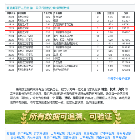
普通类平行志愿批 第一段平行投档分数线原版数据
学校代号
学校名称
专业代号
专业名称
计划数
分数线
位次
2323
黑龙江大学
025
生物技术
2
535
130563
2323
黑龙江大学
030
俄语
2
593
59337
2323
黑龙江大学
031
光电信息科学与工程
2
573
83793
2323
黑龙江大学
032
会计学
3
582
73523
2323
黑龙江大学
033
计算机科学与技术
4
530
136790
2324
黑龙江东方学院
001
电气工程及其自动化
10
490
2325
黑龙江工程学院
001
电气工程及其自动化
3
529
137890
2325
黑龙江工程学院
002
机械设计制造及其自动化
2
531
135898
2325
黑龙江工程学院
003
计算机科学与技术
2
524
143692
2325
黑龙江工程学院
004
电子信息工程
2
525
143267
2325
黑龙江工程学院
005
车辆工程
2
518
151425
2325
黑龙江工程学院
006
材料类
4
510
160833
2325
黑龙江工程学院
007
人工智能
2
517
152745
2328
黑龙江科技大学
001
机械设计制造及其自动化
3
549
112801
2328
黑龙江科技大学
002
数学与应用数学
3
530
136706
全部专业投档情况
果然优志始终秉持专业与敬畏之心，致力于为每一位考生与家长提供
精准、权威、真实
的
高考录取分数与位次信息。我们严格对标各省市教育考试院公布的官方数据，确保每一条信息都
可追溯、可验证，竭力为您构建一个
可靠、透明、值得信赖
的高考志愿填报支持平台。本站所呈
现的所有数据，均与官方渠道保持高度一致，助您从容决策、迈向理想未来。
教育部
浙江考试院
江苏考试院
山东考试院
河北考试院
重庆考试院
辽宁考试院
贵州考试院
天津考试院
吉林考试院
黑龙江考试院
福建考试院
山西考试院
河南考试院
陕西考试院