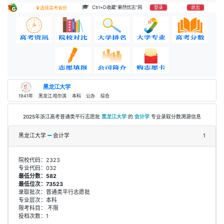
Ctrl+D收藏“果然优志”网
登录
退出
选择高考省份
黑龙江大学
1941年
黑龙江.哈尔滨
本科
公办
综合
2025年浙江高考普通类平行志愿批
黑龙江大学
的
会计学
专业录取分数溯源信息
黑龙江大学
会计学
1
院校代码：2323
专业代码：032
最低分数：582
最低位次：73523
录取批次：普通类平行志愿批
专业层次：本科
限考科目： 不限
投档次数：1