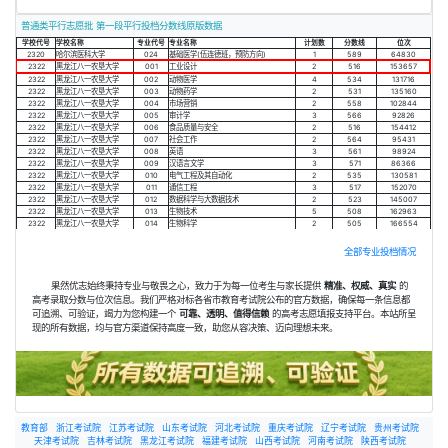
普通类平行志愿批 第一段平行投档分数线原版数据
学校代号
学校名称
专业代号
专业名称
计划数
分数线
位次
2320
哈尔滨医科大学
024
基础医学(伍连德班，预防方向)
1
589
64830
2322
黑龙江八一农垦大学
001
工业设计
2
516
153657
2322
黑龙江八一农垦大学
002
动物医学
4
534
131716
2322
黑龙江八一农垦大学
003
动物药学
2
531
135160
2322
黑龙江八一农垦大学
004
市场营销
2
558
102844
2322
黑龙江八一农垦大学
005
审计学
3
566
92826
2322
黑龙江八一农垦大学
006
食品质量与安全
2
516
154412
2322
黑龙江八一农垦大学
007
社会工作
2
564
95431
2322
黑龙江八一农垦大学
008
英语
3
561
98924
2322
黑龙江八一农垦大学
009
汉语言文学
3
571
86366
2322
黑龙江八一农垦大学
010
电气工程及其自动化
2
535
130581
2322
黑龙江八一农垦大学
011
通信工程
3
517
152070
2322
黑龙江八一农垦大学
012
数据科学与大数据技术
2
523
145007
2322
黑龙江八一农垦大学
013
生物技术
5
508
162963
2322
黑龙江八一农垦大学
014
生物科学
2
505
166554
全部专业投档情况
果然优志始终秉持专业与敬畏之心，致力于为每一位考生与家长提供
精准、权威、真实
的
高考录取分数与位次信息。我们严格对标各省市教育考试院公布的官方数据，确保每一条信息都
可追溯、可验证，竭力为您构建一个
可靠、透明、值得信赖
的高考志愿填报支持平台。本站所呈
现的所有数据，均与官方渠道保持高度一致，助您从容决策、迈向理想未来。
教育部
浙江考试院
江苏考试院
山东考试院
河北考试院
重庆考试院
辽宁考试院
贵州考试院
天津考试院
吉林考试院
黑龙江考试院
福建考试院
山西考试院
河南考试院
陕西考试院