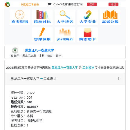
Ctrl+D收藏“果然优志”网
登录
退出
选择高考省份
黑龙江八一农垦大学
1958年
黑龙江.大庆
本科
公办
农林
2025年浙江高考普通类平行志愿批
黑龙江八一农垦大学
的
工业设计
专业录取分数溯源信息
黑龙江八一农垦大学
工业设计
1
院校代码：2322
专业代码：001
最低分数：516
最低位次：153657
录取批次：普通类平行志愿批
专业层次：本科
限考科目： 物理&化学
投档次数：1