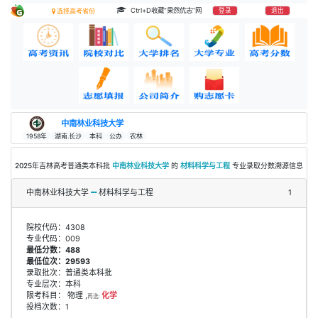
Ctrl+D收藏“果然优志”网
登录
退出
选择高考省份
中南林业科技大学
1958年
湖南.长沙
本科
公办
农林
2025年吉林高考普通类本科批
中南林业科技大学
的
材料科学与工程
专业录取分数溯源信息
中南林业科技大学
材料科学与工程
1
院校代码：4308
专业代码：009
最低分数：488
最低位次：29593
录取批次：普通类本科批
专业层次：本科
限考科目： 物理 ,
化学
再选:
投档次数：1