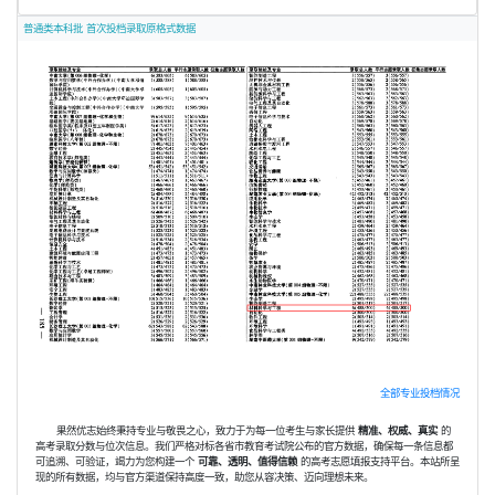
普通类本科批 首次投档录取原格式数据
全部专业投档情况
果然优志始终秉持专业与敬畏之心，致力于为每一位考生与家长提供
精准、权威、真实
的
高考录取分数与位次信息。我们严格对标各省市教育考试院公布的官方数据，确保每一条信息都
可追溯、可验证，竭力为您构建一个
可靠、透明、值得信赖
的高考志愿填报支持平台。本站所呈
现的所有数据，均与官方渠道保持高度一致，助您从容决策、迈向理想未来。