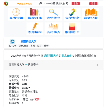
Ctrl+D收藏“果然优志”网
登录
退出
选择高考省份
湖南科技大学
1949年
湖南.湘潭
本科
公办
综合
2025年吉林高考普通类本科批
湖南科技大学
的
信息安全
专业录取分数溯源信息
湖南科技大学
信息安全
1
院校代码：4305
专业代码：033
最低分数：478
最低位次：32377
录取批次：普通类本科批
专业层次：本科
限考科目： 物理 ,
化学
再选:
投档次数：1