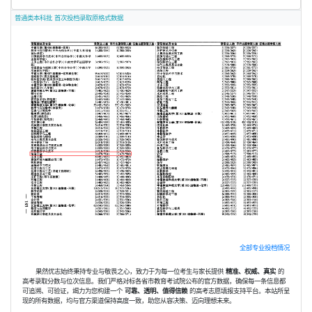
普通类本科批 首次投档录取原格式数据
全部专业投档情况
果然优志始终秉持专业与敬畏之心，致力于为每一位考生与家长提供
精准、权威、真实
的
高考录取分数与位次信息。我们严格对标各省市教育考试院公布的官方数据，确保每一条信息都
可追溯、可验证，竭力为您构建一个
可靠、透明、值得信赖
的高考志愿填报支持平台。本站所呈
现的所有数据，均与官方渠道保持高度一致，助您从容决策、迈向理想未来。