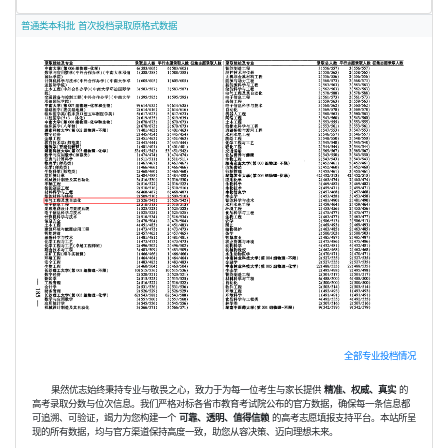
普通类本科批 首次投档录取原格式数据
全部专业投档情况
果然优志始终秉持专业与敬畏之心，致力于为每一位考生与家长提供
精准、权威、真实
的
高考录取分数与位次信息。我们严格对标各省市教育考试院公布的官方数据，确保每一条信息都
可追溯、可验证，竭力为您构建一个
可靠、透明、值得信赖
的高考志愿填报支持平台。本站所呈
现的所有数据，均与官方渠道保持高度一致，助您从容决策、迈向理想未来。