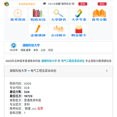
Ctrl+D收藏“果然优志”网
登录
退出
选择高考省份
湖南科技大学
1949年
湖南.湘潭
本科
公办
综合
2025年吉林高考普通类本科批
湖南科技大学
的
电气工程及其自动化
专业录取分数溯源信息
湖南科技大学
电气工程及其自动化
1
院校代码：4305
专业代码：028
最低分数：526
最低位次：19729
录取批次：普通类本科批
专业层次：本科
限考科目： 物理 ,
化学
再选:
投档次数：1