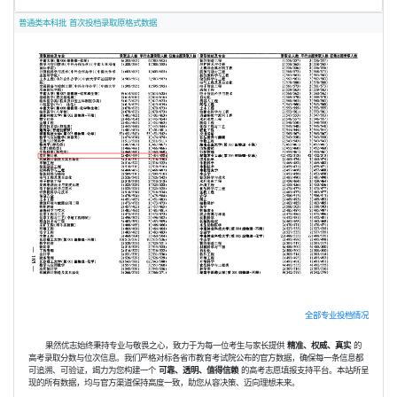
普通类本科批 首次投档录取原格式数据
全部专业投档情况
果然优志始终秉持专业与敬畏之心，致力于为每一位考生与家长提供
精准、权威、真实
的
高考录取分数与位次信息。我们严格对标各省市教育考试院公布的官方数据，确保每一条信息都
可追溯、可验证，竭力为您构建一个
可靠、透明、值得信赖
的高考志愿填报支持平台。本站所呈
现的所有数据，均与官方渠道保持高度一致，助您从容决策、迈向理想未来。