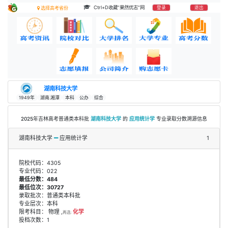
Ctrl+D收藏“果然优志”网
登录
退出
选择高考省份
湖南科技大学
1949年
湖南.湘潭
本科
公办
综合
2025年吉林高考普通类本科批
湖南科技大学
的
应用统计学
专业录取分数溯源信息
湖南科技大学
应用统计学
1
院校代码：4305
专业代码：022
最低分数：484
最低位次：30727
录取批次：普通类本科批
专业层次：本科
限考科目： 物理 ,
化学
再选:
投档次数：1