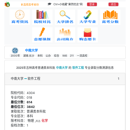
Ctrl+D收藏“果然优志”网
登录
退出
选择高考省份
中南大学
2000年
湖南.长沙
本科
公办
综合
985
211
一流高校
2025年吉林高考普通类本科批
中南大学
的
软件工程
专业录取分数溯源信息
中南大学
软件工程
1
院校代码：4304
专业代码：018
最低分数：614
最低位次：3842
录取批次：普通类本科批
专业层次：本科
限考科目： 物理 ,
化学
再选:
投档次数：1