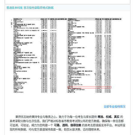
普通类本科批 首次投档录取原格式数据
全部专业投档情况
果然优志始终秉持专业与敬畏之心，致力于为每一位考生与家长提供
精准、权威、真实
的
高考录取分数与位次信息。我们严格对标各省市教育考试院公布的官方数据，确保每一条信息都
可追溯、可验证，竭力为您构建一个
可靠、透明、值得信赖
的高考志愿填报支持平台。本站所呈
现的所有数据，均与官方渠道保持高度一致，助您从容决策、迈向理想未来。