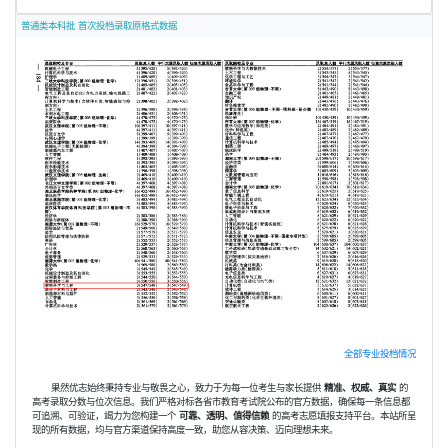
普通类本科批 首次投档录取原格式数据
全部专业投档情况
果然优志始终秉持专业与敬畏之心，致力于为每一位考生与家长提供
精准、权威、真实
的
高考录取分数与位次信息。我们严格对标各省市教育考试院公布的官方数据，确保每一条信息都
可追溯、可验证，竭力为您构建一个
可靠、透明、值得信赖
的高考志愿填报支持平台。本站所呈
现的所有数据，均与官方渠道保持高度一致，助您从容决策、迈向理想未来。