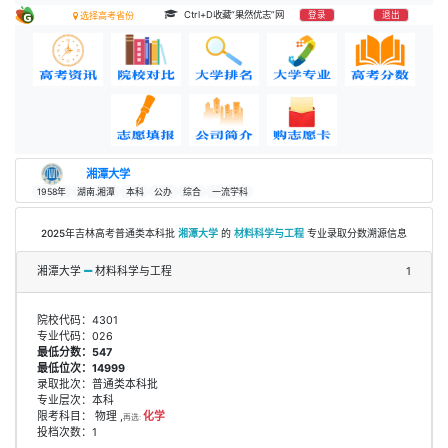
Ctrl+D收藏“果然优志”网
登录
退出
选择高考省份
湘潭大学
1958年
湖南.湘潭
本科
公办
综合
一流学科
2025年吉林高考普通类本科批
湘潭大学
的
材料科学与工程
专业录取分数溯源信息
湘潭大学
材料科学与工程
1
院校代码：4301
专业代码：026
最低分数：547
最低位次：14999
录取批次：普通类本科批
专业层次：本科
限考科目： 物理 ,
化学
再选:
投档次数：1