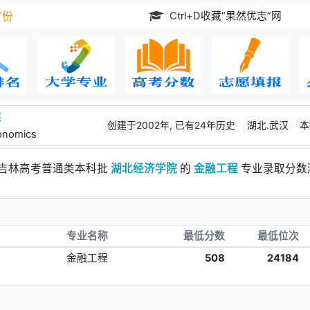
Ctrl+D收藏“果然优志”网
省份
院
创建于2002年, 已有24年历史
湖北.武汉
本
conomics
年吉林高考普通类本科批
湖北经济学院
的
金融工程
专业录取分数
专业名称
最低分数
最低位次
金融工程
508
24184