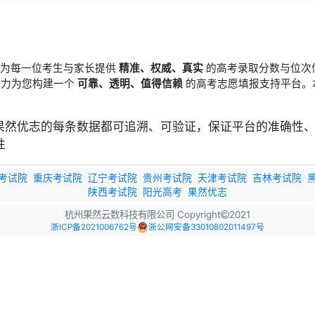
于为每一位考生与家长提供
精准、权威、真实
的高考录取分数与位次
竭力为您构建一个
可靠、透明、值得信赖
的高考志愿填报支持平台。
考试院
重庆考试院
辽宁考试院
贵州考试院
天津考试院
吉林考试院
陕西考试院
阳光高考
果然优志
杭州果然云数科技有限公司 Copyright
2021
浙ICP备2021006762号
浙公网安备33010802011497号