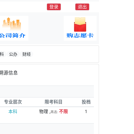
登录
退出
科
公办
财经
溯源信息
专业层次
限考科目
投档
本科
物理 ,
不限
1
再选: