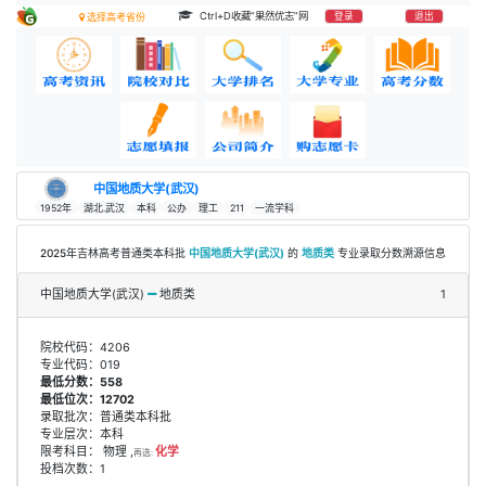
Ctrl+D收藏“果然优志”网
登录
退出
选择高考省份
中国地质大学(武汉)
1952年
湖北.武汉
本科
公办
理工
211
一流学科
2025年吉林高考普通类本科批
中国地质大学(武汉)
的
地质类
专业录取分数溯源信息
中国地质大学(武汉)
地质类
1
院校代码：4206
专业代码：019
最低分数：558
最低位次：12702
录取批次：普通类本科批
专业层次：本科
限考科目： 物理 ,
化学
再选:
投档次数：1