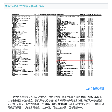
普通类本科批 首次投档录取原格式数据
全部专业投档情况
果然优志始终秉持专业与敬畏之心，致力于为每一位考生与家长提供
精准、权威、真实
的
高考录取分数与位次信息。我们严格对标各省市教育考试院公布的官方数据，确保每一条信息都
可追溯、可验证，竭力为您构建一个
可靠、透明、值得信赖
的高考志愿填报支持平台。本站所呈
现的所有数据，均与官方渠道保持高度一致，助您从容决策、迈向理想未来。