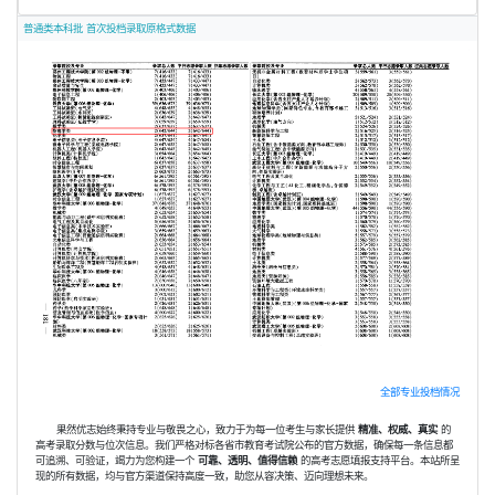
普通类本科批 首次投档录取原格式数据
全部专业投档情况
果然优志始终秉持专业与敬畏之心，致力于为每一位考生与家长提供
精准、权威、真实
的
高考录取分数与位次信息。我们严格对标各省市教育考试院公布的官方数据，确保每一条信息都
可追溯、可验证，竭力为您构建一个
可靠、透明、值得信赖
的高考志愿填报支持平台。本站所呈
现的所有数据，均与官方渠道保持高度一致，助您从容决策、迈向理想未来。