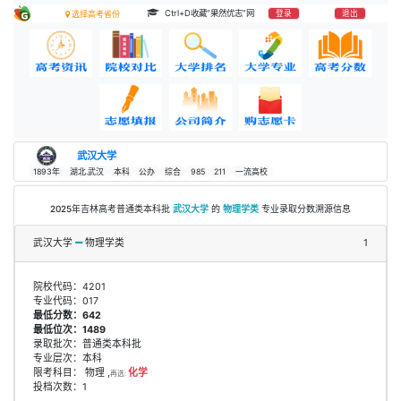
Ctrl+D收藏“果然优志”网
登录
退出
选择高考省份
武汉大学
1893年
湖北.武汉
本科
公办
综合
985
211
一流高校
2025年吉林高考普通类本科批
武汉大学
的
物理学类
专业录取分数溯源信息
武汉大学
物理学类
1
院校代码：4201
专业代码：017
最低分数：642
最低位次：1489
录取批次：普通类本科批
专业层次：本科
限考科目： 物理 ,
化学
再选:
投档次数：1