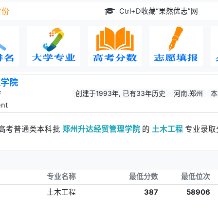
Ctrl+D收藏“果然优志”网
省份
理学院
创建于1993年, 已有33年历史
河南.郑州
本
f
nt
林高考普通类本科批
郑州升达经贸管理学院
的
土木工程
专业录取
专业名称
最低分数
最低位次
土木工程
387
58906