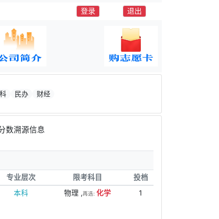
登录
退出
科
民办
财经
分数溯源信息
专业层次
限考科目
投档
本科
物理 ,
化学
1
再选: