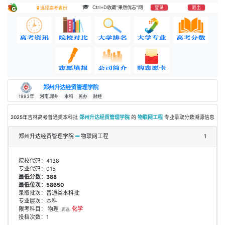
Ctrl+D收藏“果然优志”网
登录
退出
选择高考省份
郑州升达经贸管理学院
1993年
河南.郑州
本科
民办
财经
2025年吉林高考普通类本科批
郑州升达经贸管理学院
的
物联网工程
专业录取分数溯源信息
郑州升达经贸管理学院
物联网工程
1
院校代码：4138
专业代码：015
最低分数：388
最低位次：58650
录取批次：普通类本科批
专业层次：本科
限考科目： 物理 ,
化学
再选:
投档次数：1