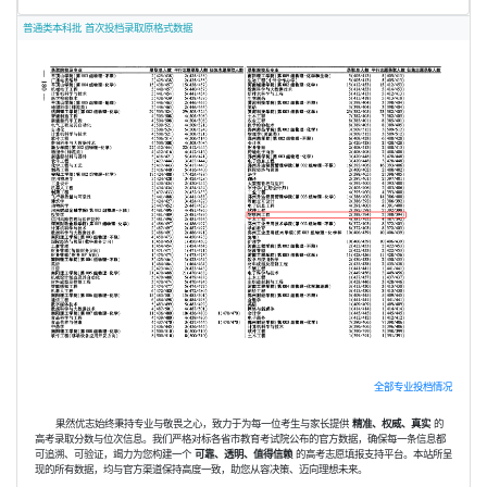
普通类本科批 首次投档录取原格式数据
全部专业投档情况
果然优志始终秉持专业与敬畏之心，致力于为每一位考生与家长提供
精准、权威、真实
的
高考录取分数与位次信息。我们严格对标各省市教育考试院公布的官方数据，确保每一条信息都
可追溯、可验证，竭力为您构建一个
可靠、透明、值得信赖
的高考志愿填报支持平台。本站所呈
现的所有数据，均与官方渠道保持高度一致，助您从容决策、迈向理想未来。