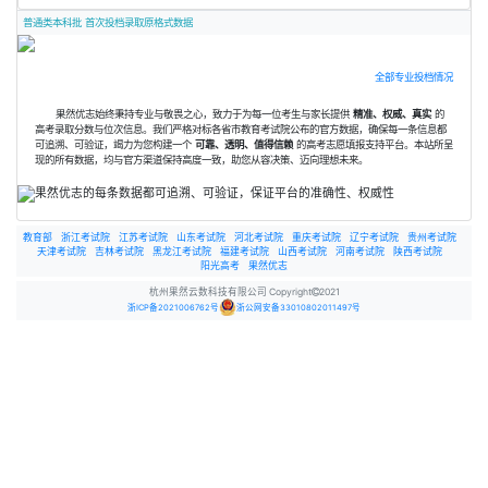
普通类本科批 首次投档录取原格式数据
全部专业投档情况
果然优志始终秉持专业与敬畏之心，致力于为每一位考生与家长提供
精准、权威、真实
的
高考录取分数与位次信息。我们严格对标各省市教育考试院公布的官方数据，确保每一条信息都
可追溯、可验证，竭力为您构建一个
可靠、透明、值得信赖
的高考志愿填报支持平台。本站所呈
现的所有数据，均与官方渠道保持高度一致，助您从容决策、迈向理想未来。
教育部
浙江考试院
江苏考试院
山东考试院
河北考试院
重庆考试院
辽宁考试院
贵州考试院
天津考试院
吉林考试院
黑龙江考试院
福建考试院
山西考试院
河南考试院
陕西考试院
阳光高考
果然优志
杭州果然云数科技有限公司 Copyright
2021
浙ICP备2021006762号
浙公网安备33010802011497号