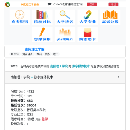
Ctrl+D收藏“果然优志”网
登录
退出
选择高考省份
南阳理工学院
1987年
河南.南阳
本科
公办
理工
2025年吉林高考普通类本科批
南阳理工学院
的
数字媒体技术
专业录取分数溯源信息
南阳理工学院
数字媒体技术
1
院校代码：4132
专业代码：019
最低分数：483
最低位次：31004
录取批次：普通类本科批
专业层次：本科
限考科目： 物理 ,
化学
再选:
投档次数：1