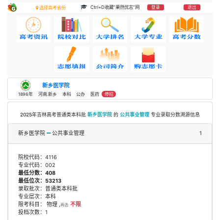
Ctrl+D收藏“果然优志”网
登录
退出
选择高考省份
新乡医学院
1896年
河南.新乡
本科
公办
医药
停招
2025年吉林高考普通类本科批
新乡医学院
的
公共事业管理
专业录取分数溯源信息
新乡医学院
公共事业管理
1
院校代码：4116
专业代码：002
最低分数：408
最低位次：53213
录取批次：普通类本科批
专业层次：本科
限考科目： 物理 ,
不限
再选:
投档次数：1