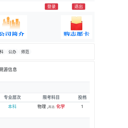
登录
退出
科
公办
师范
溯源信息
专业层次
限考科目
投档
本科
物理 ,
化学
1
再选: