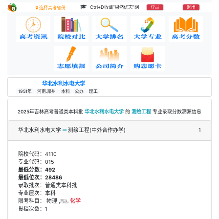
Ctrl+D收藏“果然优志”网
登录
退出
选择高考省份
华北水利水电大学
1951年
河南.郑州
本科
公办
理工
2025年吉林高考普通类本科批
华北水利水电大学
的
测绘工程
专业录取分数溯源信息
华北水利水电大学
测绘工程(中外合作办学)
1
院校代码：4110
专业代码：015
最低分数：492
最低位次：28486
录取批次：普通类本科批
专业层次：本科
限考科目： 物理 ,
化学
再选:
投档次数：1