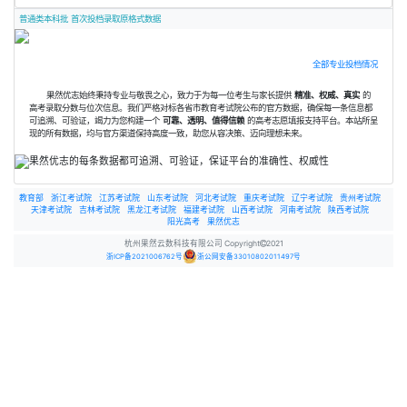
普通类本科批 首次投档录取原格式数据
全部专业投档情况
果然优志始终秉持专业与敬畏之心，致力于为每一位考生与家长提供
精准、权威、真实
的
高考录取分数与位次信息。我们严格对标各省市教育考试院公布的官方数据，确保每一条信息都
可追溯、可验证，竭力为您构建一个
可靠、透明、值得信赖
的高考志愿填报支持平台。本站所呈
现的所有数据，均与官方渠道保持高度一致，助您从容决策、迈向理想未来。
教育部
浙江考试院
江苏考试院
山东考试院
河北考试院
重庆考试院
辽宁考试院
贵州考试院
天津考试院
吉林考试院
黑龙江考试院
福建考试院
山西考试院
河南考试院
陕西考试院
阳光高考
果然优志
杭州果然云数科技有限公司 Copyright
2021
浙ICP备2021006762号
浙公网安备33010802011497号