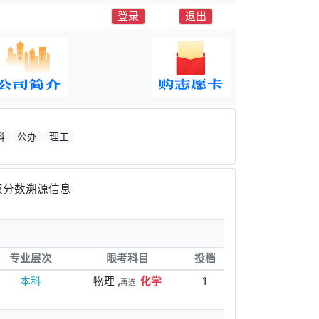
登录
退出
科
公办
理工
取分数溯源信息
专业层次
限考科目
投档
本科
物理 ,
化学
1
再选: