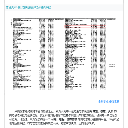
普通类本科批 首次投档录取原格式数据
全部专业投档情况
果然优志始终秉持专业与敬畏之心，致力于为每一位考生与家长提供
精准、权威、真实
的
高考录取分数与位次信息。我们严格对标各省市教育考试院公布的官方数据，确保每一条信息都
可追溯、可验证，竭力为您构建一个
可靠、透明、值得信赖
的高考志愿填报支持平台。本站所呈
现的所有数据，均与官方渠道保持高度一致，助您从容决策、迈向理想未来。