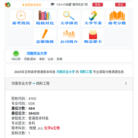
Ctrl+D收藏“果然优志”网
登录
退出
选择高考省份
河南农业大学
1902年
河南.郑州
本科
公办
农林
2025年吉林高考普通类本科批
河南农业大学
的
饲料工程
专业录取分数溯源信息
河南农业大学
饲料工程
1
院校代码：4105
专业代码：006
最低分数：464
最低位次：36420
录取批次：普通类本科批
专业层次：本科
限考科目： 物理 ,
化学&生物
再选:
投档次数：1