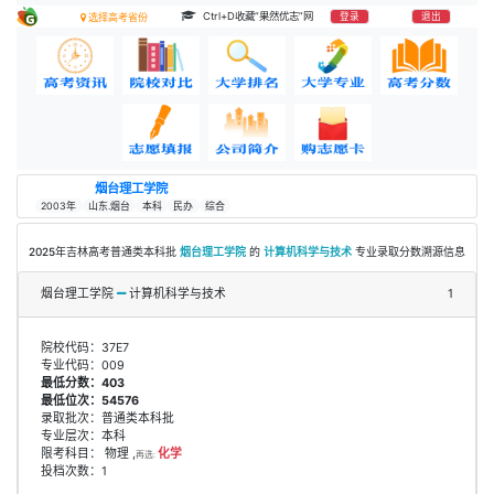
Ctrl+D收藏“果然优志”网
登录
退出
选择高考省份
烟台理工学院
2003年
山东.烟台
本科
民办
综合
2025年吉林高考普通类本科批
烟台理工学院
的
计算机科学与技术
专业录取分数溯源信息
烟台理工学院
计算机科学与技术
1
院校代码：37E7
专业代码：009
最低分数：403
最低位次：54576
录取批次：普通类本科批
专业层次：本科
限考科目： 物理 ,
化学
再选:
投档次数：1