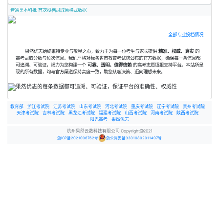
普通类本科批 首次投档录取原格式数据
全部专业投档情况
果然优志始终秉持专业与敬畏之心，致力于为每一位考生与家长提供
精准、权威、真实
的
高考录取分数与位次信息。我们严格对标各省市教育考试院公布的官方数据，确保每一条信息都
可追溯、可验证，竭力为您构建一个
可靠、透明、值得信赖
的高考志愿填报支持平台。本站所呈
现的所有数据，均与官方渠道保持高度一致，助您从容决策、迈向理想未来。
教育部
浙江考试院
江苏考试院
山东考试院
河北考试院
重庆考试院
辽宁考试院
贵州考试院
天津考试院
吉林考试院
黑龙江考试院
福建考试院
山西考试院
河南考试院
陕西考试院
阳光高考
果然优志
杭州果然云数科技有限公司 Copyright
2021
浙ICP备2021006762号
浙公网安备33010802011497号