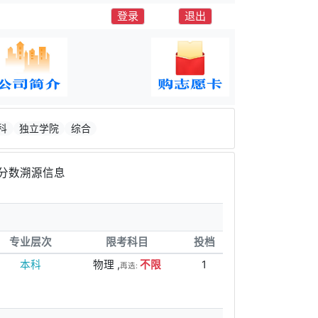
登录
退出
科
独立学院
综合
分数溯源信息
专业层次
限考科目
投档
本科
物理 ,
不限
1
再选: