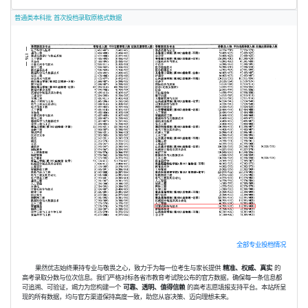
普通类本科批 首次投档录取原格式数据
全部专业投档情况
果然优志始终秉持专业与敬畏之心，致力于为每一位考生与家长提供
精准、权威、真实
的
高考录取分数与位次信息。我们严格对标各省市教育考试院公布的官方数据，确保每一条信息都
可追溯、可验证，竭力为您构建一个
可靠、透明、值得信赖
的高考志愿填报支持平台。本站所呈
现的所有数据，均与官方渠道保持高度一致，助您从容决策、迈向理想未来。