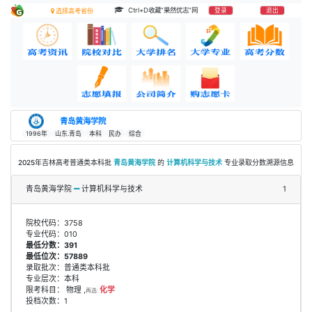
Ctrl+D收藏“果然优志”网
登录
退出
选择高考省份
青岛黄海学院
1996年
山东.青岛
本科
民办
综合
2025年吉林高考普通类本科批
青岛黄海学院
的
计算机科学与技术
专业录取分数溯源信息
青岛黄海学院
计算机科学与技术
1
院校代码：3758
专业代码：010
最低分数：391
最低位次：57889
录取批次：普通类本科批
专业层次：本科
限考科目： 物理 ,
化学
再选:
投档次数：1