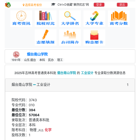
Ctrl+D收藏“果然优志”网
登录
退出
选择高考省份
烟台南山学院
1991年
山东.烟台
本科
民办
理工
2025年吉林高考普通类本科批
烟台南山学院
的
工业设计
专业录取分数溯源信息
烟台南山学院
工业设计
1
院校代码：3743
专业代码：010
最低分数：394
最低位次：57064
录取批次：普通类本科批
专业层次：本科
限考科目： 物理 ,
化学
再选:
投档次数：1