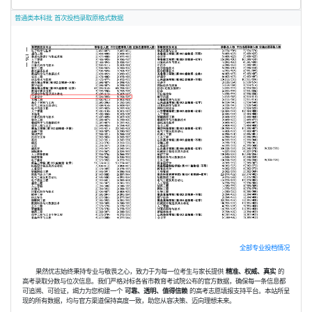
普通类本科批 首次投档录取原格式数据
全部专业投档情况
果然优志始终秉持专业与敬畏之心，致力于为每一位考生与家长提供
精准、权威、真实
的
高考录取分数与位次信息。我们严格对标各省市教育考试院公布的官方数据，确保每一条信息都
可追溯、可验证，竭力为您构建一个
可靠、透明、值得信赖
的高考志愿填报支持平台。本站所呈
现的所有数据，均与官方渠道保持高度一致，助您从容决策、迈向理想未来。