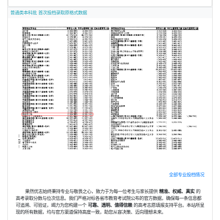
普通类本科批 首次投档录取原格式数据
全部专业投档情况
果然优志始终秉持专业与敬畏之心，致力于为每一位考生与家长提供
精准、权威、真实
的
高考录取分数与位次信息。我们严格对标各省市教育考试院公布的官方数据，确保每一条信息都
可追溯、可验证，竭力为您构建一个
可靠、透明、值得信赖
的高考志愿填报支持平台。本站所呈
现的所有数据，均与官方渠道保持高度一致，助您从容决策、迈向理想未来。