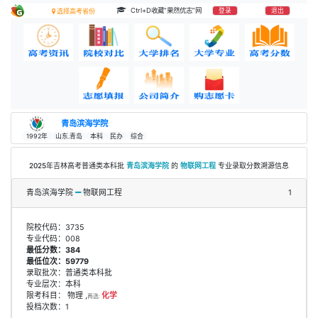
Ctrl+D收藏“果然优志”网
登录
退出
选择高考省份
青岛滨海学院
1992年
山东.青岛
本科
民办
综合
2025年吉林高考普通类本科批
青岛滨海学院
的
物联网工程
专业录取分数溯源信息
青岛滨海学院
物联网工程
1
院校代码：3735
专业代码：008
最低分数：384
最低位次：59779
录取批次：普通类本科批
专业层次：本科
限考科目： 物理 ,
化学
再选:
投档次数：1