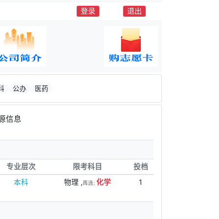
登录
退出
科
公办
医药
源信息
专业层次
限考科目
投档
本科
物理 ,
化学
1
再选: