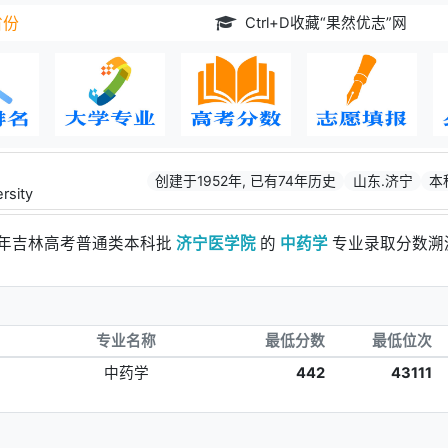
Ctrl+D收藏“果然优志”网
省份
创建于1952年, 已有74年历史
山东.济宁
本
rsity
5年吉林高考普通类本科批
济宁医学院
的
中药学
专业录取分数溯
专业名称
最低分数
最低位次
中药学
442
43111