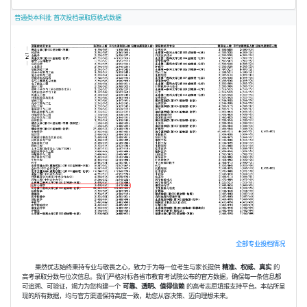
普通类本科批 首次投档录取原格式数据
全部专业投档情况
果然优志始终秉持专业与敬畏之心，致力于为每一位考生与家长提供
精准、权威、真实
的
高考录取分数与位次信息。我们严格对标各省市教育考试院公布的官方数据，确保每一条信息都
可追溯、可验证，竭力为您构建一个
可靠、透明、值得信赖
的高考志愿填报支持平台。本站所呈
现的所有数据，均与官方渠道保持高度一致，助您从容决策、迈向理想未来。