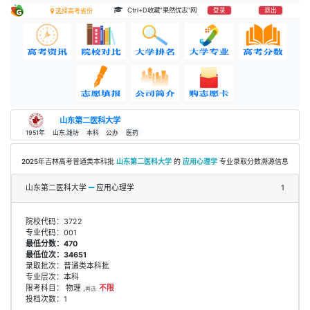
Ctrl+D收藏“果然优志”网
登录
退出
选择高考省份
山东第二医科大学
1951年
山东.潍坊
本科
公办
医药
2025年吉林高考普通类本科批
山东第二医科大学
的
应用心理学
专业录取分数溯源信息
山东第二医科大学
应用心理学
1
院校代码：3722
专业代码：001
最低分数：470
最低位次：34651
录取批次：普通类本科批
专业层次：本科
限考科目： 物理 ,
不限
再选:
投档次数：1