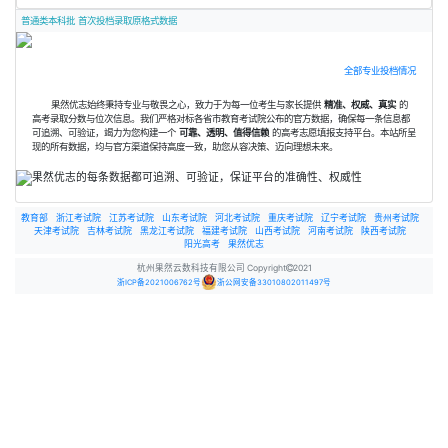
普通类本科批 首次投档录取原格式数据
全部专业投档情况
果然优志始终秉持专业与敬畏之心，致力于为每一位考生与家长提供
精准、权威、真实
的
高考录取分数与位次信息。我们严格对标各省市教育考试院公布的官方数据，确保每一条信息都
可追溯、可验证，竭力为您构建一个
可靠、透明、值得信赖
的高考志愿填报支持平台。本站所呈
现的所有数据，均与官方渠道保持高度一致，助您从容决策、迈向理想未来。
教育部
浙江考试院
江苏考试院
山东考试院
河北考试院
重庆考试院
辽宁考试院
贵州考试院
天津考试院
吉林考试院
黑龙江考试院
福建考试院
山西考试院
河南考试院
陕西考试院
阳光高考
果然优志
杭州果然云数科技有限公司 Copyright
2021
浙ICP备2021006762号
浙公网安备33010802011497号