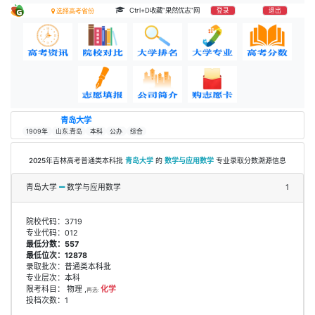
Ctrl+D收藏“果然优志”网
登录
退出
选择高考省份
青岛大学
1909年
山东.青岛
本科
公办
综合
2025年吉林高考普通类本科批
青岛大学
的
数学与应用数学
专业录取分数溯源信息
青岛大学
数学与应用数学
1
院校代码：3719
专业代码：012
最低分数：557
最低位次：12878
录取批次：普通类本科批
专业层次：本科
限考科目： 物理 ,
化学
再选:
投档次数：1