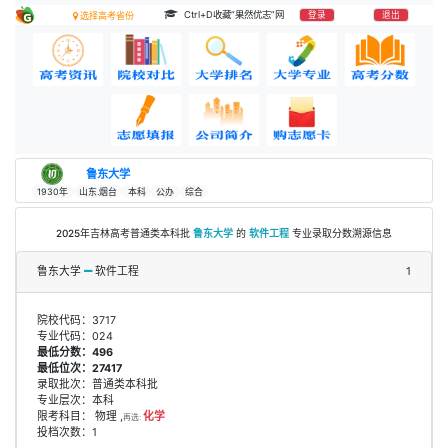
Ctrl+D收藏“果然优志”网
登录
退出
选择高考省份
鲁东大学
1930年
山东.烟台
本科
公办
综合
2025年吉林高考普通类本科批
鲁东大学
的
软件工程
专业录取分数溯源信息
鲁东大学
软件工程
1
院校代码：3717
专业代码：024
最低分数：496
最低位次：27417
录取批次：普通类本科批
专业层次：本科
限考科目： 物理 ,
化学
再选:
投档次数：1