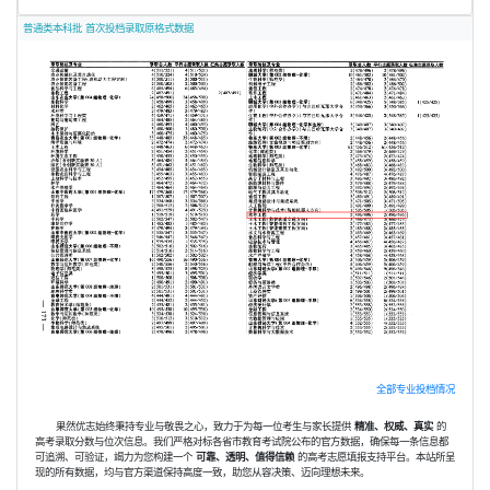
普通类本科批 首次投档录取原格式数据
全部专业投档情况
果然优志始终秉持专业与敬畏之心，致力于为每一位考生与家长提供
精准、权威、真实
的
高考录取分数与位次信息。我们严格对标各省市教育考试院公布的官方数据，确保每一条信息都
可追溯、可验证，竭力为您构建一个
可靠、透明、值得信赖
的高考志愿填报支持平台。本站所呈
现的所有数据，均与官方渠道保持高度一致，助您从容决策、迈向理想未来。