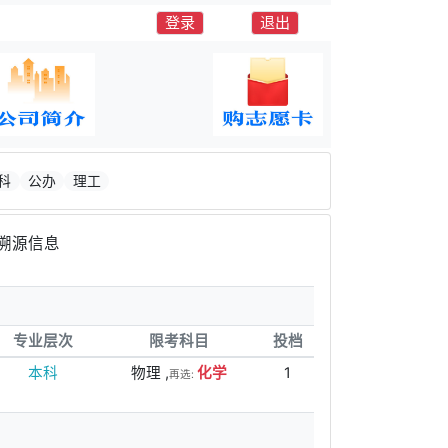
登录
退出
科
公办
理工
溯源信息
专业层次
限考科目
投档
本科
物理 ,
化学
1
再选: