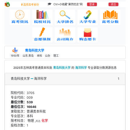
Ctrl+D收藏“果然优志”网
登录
退出
选择高考省份
青岛科技大学
1950年
山东.青岛
本科
公办
理工
2025年吉林高考普通类本科批
青岛科技大学
的
海洋科学
专业录取分数溯源信息
青岛科技大学
海洋科学
1
院校代码：3705
专业代码：009
最低分数：539
最低位次：16646
录取批次：普通类本科批
专业层次：本科
限考科目： 物理 ,
化学
再选:
投档次数：1