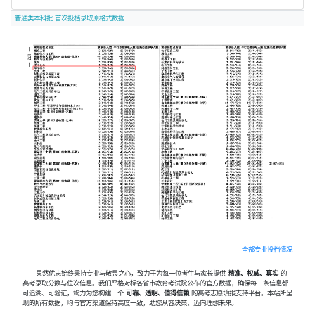
普通类本科批 首次投档录取原格式数据
全部专业投档情况
果然优志始终秉持专业与敬畏之心，致力于为每一位考生与家长提供
精准、权威、真实
的
高考录取分数与位次信息。我们严格对标各省市教育考试院公布的官方数据，确保每一条信息都
可追溯、可验证，竭力为您构建一个
可靠、透明、值得信赖
的高考志愿填报支持平台。本站所呈
现的所有数据，均与官方渠道保持高度一致，助您从容决策、迈向理想未来。