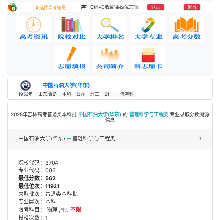
Ctrl+D收藏“果然优志”网
登录
退出
选择高考省份
中国石油大学(华东)
1953年
山东.青岛
本科
公办
理工
211
一流学科
2025年吉林高考普通类本科批
中国石油大学(华东)
的
管理科学与工程类
专业录取分数溯源
信息
中国石油大学(华东)
管理科学与工程类
1
院校代码：3704
专业代码：006
最低分数：562
最低位次：11931
录取批次：普通类本科批
专业层次：本科
限考科目： 物理 ,
不限
再选:
投档次数：1