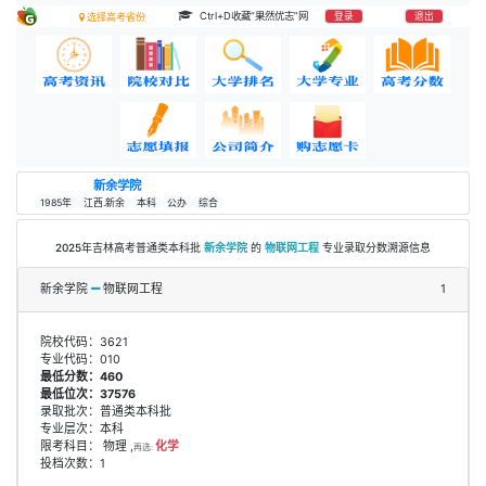
Ctrl+D收藏“果然优志”网
登录
退出
选择高考省份
新余学院
1985年
江西.新余
本科
公办
综合
2025年吉林高考普通类本科批
新余学院
的
物联网工程
专业录取分数溯源信息
新余学院
物联网工程
1
院校代码：3621
专业代码：010
最低分数：460
最低位次：37576
录取批次：普通类本科批
专业层次：本科
限考科目： 物理 ,
化学
再选:
投档次数：1