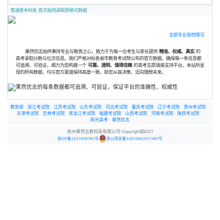
普通类本科批 首次投档录取原格式数据
全部专业投档情况
果然优志始终秉持专业与敬畏之心，致力于为每一位考生与家长提供
精准、权威、真实
的
高考录取分数与位次信息。我们严格对标各省市教育考试院公布的官方数据，确保每一条信息都
可追溯、可验证，竭力为您构建一个
可靠、透明、值得信赖
的高考志愿填报支持平台。本站所呈
现的所有数据，均与官方渠道保持高度一致，助您从容决策、迈向理想未来。
教育部
浙江考试院
江苏考试院
山东考试院
河北考试院
重庆考试院
辽宁考试院
贵州考试院
天津考试院
吉林考试院
黑龙江考试院
福建考试院
山西考试院
河南考试院
陕西考试院
阳光高考
果然优志
杭州果然云数科技有限公司 Copyright
2021
浙ICP备2021006762号
浙公网安备33010802011497号