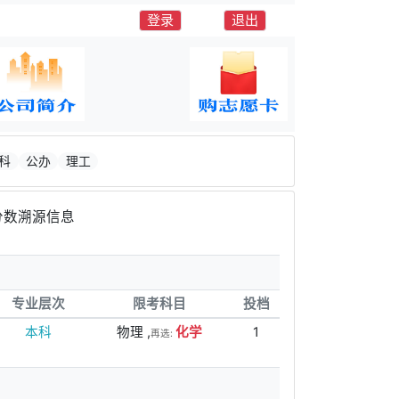
登录
退出
科
公办
理工
分数溯源信息
专业层次
限考科目
投档
本科
物理 ,
化学
1
再选: