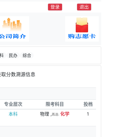
登录
退出
科
民办
综合
录取分数溯源信息
专业层次
限考科目
投档
本科
物理 ,
化学
1
再选: