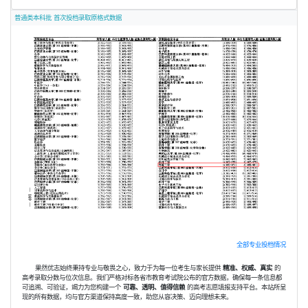
普通类本科批 首次投档录取原格式数据
全部专业投档情况
果然优志始终秉持专业与敬畏之心，致力于为每一位考生与家长提供
精准、权威、真实
的
高考录取分数与位次信息。我们严格对标各省市教育考试院公布的官方数据，确保每一条信息都
可追溯、可验证，竭力为您构建一个
可靠、透明、值得信赖
的高考志愿填报支持平台。本站所呈
现的所有数据，均与官方渠道保持高度一致，助您从容决策、迈向理想未来。