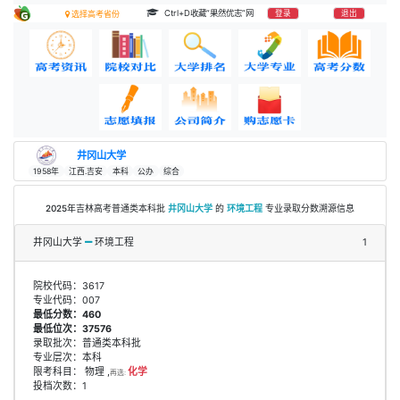
Ctrl+D收藏“果然优志”网
登录
退出
选择高考省份
井冈山大学
1958年
江西.吉安
本科
公办
综合
2025年吉林高考普通类本科批
井冈山大学
的
环境工程
专业录取分数溯源信息
井冈山大学
环境工程
1
院校代码：3617
专业代码：007
最低分数：460
最低位次：37576
录取批次：普通类本科批
专业层次：本科
限考科目： 物理 ,
化学
再选:
投档次数：1