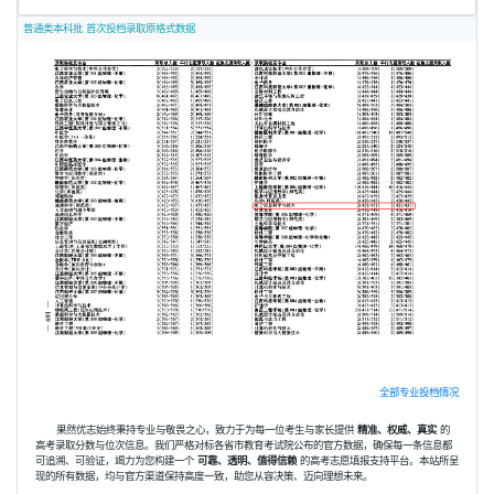
普通类本科批 首次投档录取原格式数据
全部专业投档情况
果然优志始终秉持专业与敬畏之心，致力于为每一位考生与家长提供
精准、权威、真实
的
高考录取分数与位次信息。我们严格对标各省市教育考试院公布的官方数据，确保每一条信息都
可追溯、可验证，竭力为您构建一个
可靠、透明、值得信赖
的高考志愿填报支持平台。本站所呈
现的所有数据，均与官方渠道保持高度一致，助您从容决策、迈向理想未来。