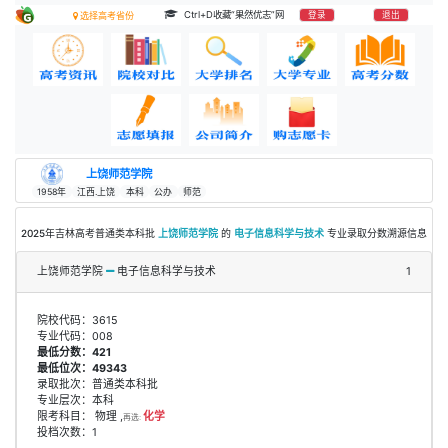
Ctrl+D收藏“果然优志”网
登录
退出
选择高考省份
上饶师范学院
1958年
江西.上饶
本科
公办
师范
2025年吉林高考普通类本科批
上饶师范学院
的
电子信息科学与技术
专业录取分数溯源信息
上饶师范学院
电子信息科学与技术
1
院校代码：3615
专业代码：008
最低分数：421
最低位次：49343
录取批次：普通类本科批
专业层次：本科
限考科目： 物理 ,
化学
再选:
投档次数：1