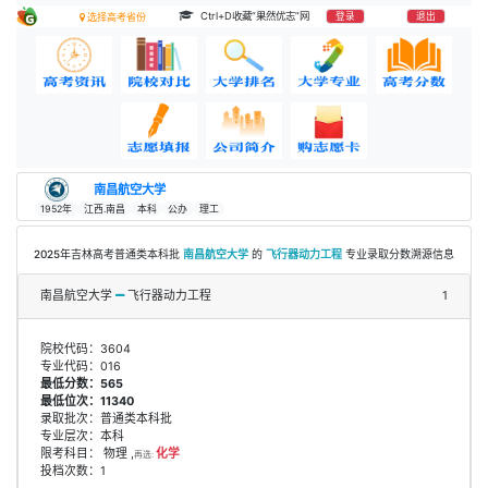
Ctrl+D收藏“果然优志”网
登录
退出
选择高考省份
南昌航空大学
1952年
江西.南昌
本科
公办
理工
2025年吉林高考普通类本科批
南昌航空大学
的
飞行器动力工程
专业录取分数溯源信息
南昌航空大学
飞行器动力工程
1
院校代码：3604
专业代码：016
最低分数：565
最低位次：11340
录取批次：普通类本科批
专业层次：本科
限考科目： 物理 ,
化学
再选:
投档次数：1