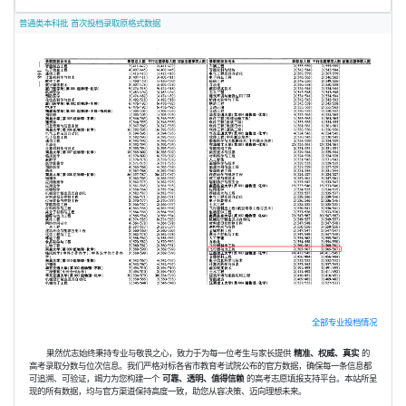
普通类本科批 首次投档录取原格式数据
全部专业投档情况
果然优志始终秉持专业与敬畏之心，致力于为每一位考生与家长提供
精准、权威、真实
的
高考录取分数与位次信息。我们严格对标各省市教育考试院公布的官方数据，确保每一条信息都
可追溯、可验证，竭力为您构建一个
可靠、透明、值得信赖
的高考志愿填报支持平台。本站所呈
现的所有数据，均与官方渠道保持高度一致，助您从容决策、迈向理想未来。