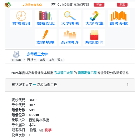
Ctrl+D收藏“果然优志”网
登录
退出
选择高考省份
东华理工大学
1956年
江西.抚州
本科
公办
理工
2025年吉林高考普通类本科批
东华理工大学
的
资源勘查工程
专业录取分数溯源信息
东华理工大学
资源勘查工程
1
院校代码：3603
专业代码：007
最低分数：531
最低位次：18538
录取批次：普通类本科批
专业层次：本科
限考科目： 物理 ,
化学
再选:
投档次数：1