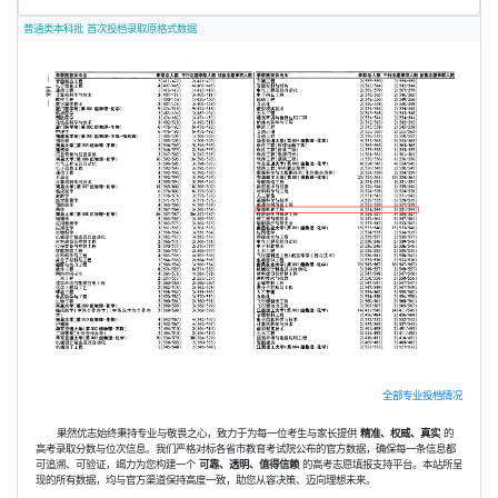
普通类本科批 首次投档录取原格式数据
全部专业投档情况
果然优志始终秉持专业与敬畏之心，致力于为每一位考生与家长提供
精准、权威、真实
的
高考录取分数与位次信息。我们严格对标各省市教育考试院公布的官方数据，确保每一条信息都
可追溯、可验证，竭力为您构建一个
可靠、透明、值得信赖
的高考志愿填报支持平台。本站所呈
现的所有数据，均与官方渠道保持高度一致，助您从容决策、迈向理想未来。