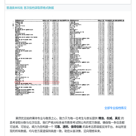
普通类本科批 首次投档录取原格式数据
全部专业投档情况
果然优志始终秉持专业与敬畏之心，致力于为每一位考生与家长提供
精准、权威、真实
的
高考录取分数与位次信息。我们严格对标各省市教育考试院公布的官方数据，确保每一条信息都
可追溯、可验证，竭力为您构建一个
可靠、透明、值得信赖
的高考志愿填报支持平台。本站所呈
现的所有数据，均与官方渠道保持高度一致，助您从容决策、迈向理想未来。