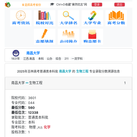
Ctrl+D收藏“果然优志”网
登录
退出
选择高考省份
南昌大学
1921年
江西.南昌
本科
公办
综合
211
一流学科
2025年吉林高考普通类本科批
南昌大学
的
生物工程
专业录取分数溯源信息
南昌大学
生物工程
1
院校代码：3601
专业代码：044
最低分数：560
最低位次：12338
录取批次：普通类本科批
专业层次：本科
限考科目： 物理 ,
化学
再选:
投档次数：1