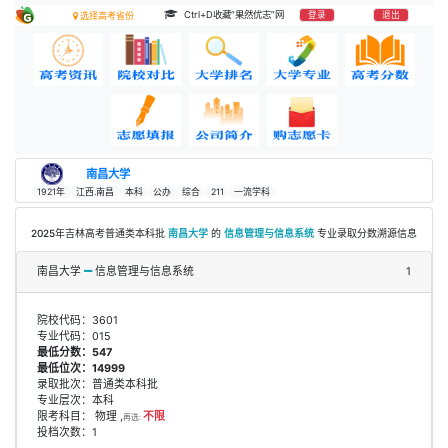
Ctrl+D收藏“果然优志”网
登录
退出
选择高考省份
南昌大学
1921年
江西.南昌
本科
公办
综合
211
一流学科
2025年吉林高考普通类本科批
南昌大学
的
信息管理与信息系统
专业录取分数溯源信息
南昌大学
信息管理与信息系统
1
院校代码：3601
专业代码：015
最低分数：547
最低位次：14999
录取批次：普通类本科批
专业层次：本科
限考科目： 物理 ,
不限
再选:
投档次数：1