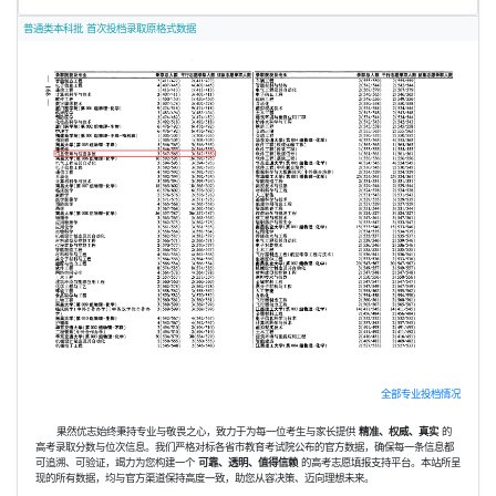
普通类本科批 首次投档录取原格式数据
全部专业投档情况
果然优志始终秉持专业与敬畏之心，致力于为每一位考生与家长提供
精准、权威、真实
的
高考录取分数与位次信息。我们严格对标各省市教育考试院公布的官方数据，确保每一条信息都
可追溯、可验证，竭力为您构建一个
可靠、透明、值得信赖
的高考志愿填报支持平台。本站所呈
现的所有数据，均与官方渠道保持高度一致，助您从容决策、迈向理想未来。