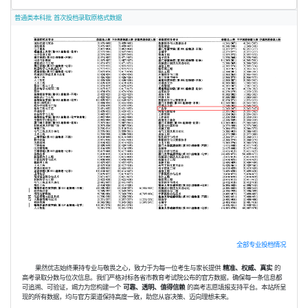
普通类本科批 首次投档录取原格式数据
全部专业投档情况
果然优志始终秉持专业与敬畏之心，致力于为每一位考生与家长提供
精准、权威、真实
的
高考录取分数与位次信息。我们严格对标各省市教育考试院公布的官方数据，确保每一条信息都
可追溯、可验证，竭力为您构建一个
可靠、透明、值得信赖
的高考志愿填报支持平台。本站所呈
现的所有数据，均与官方渠道保持高度一致，助您从容决策、迈向理想未来。