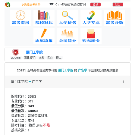
Ctrl+D收藏“果然优志”网
登录
退出
选择高考省份
厦门工学院
2009年
福建.厦门
本科
民办
理工
2025年吉林高考普通类本科批
厦门工学院
的
广告学
专业录取分数溯源信息
厦门工学院
广告学
1
院校代码：3583
专业代码：011
最低分数：343
最低位次：68853
录取批次：普通类本科批
专业层次：本科
限考科目： 物理 ,
不限
再选:
投档次数：1