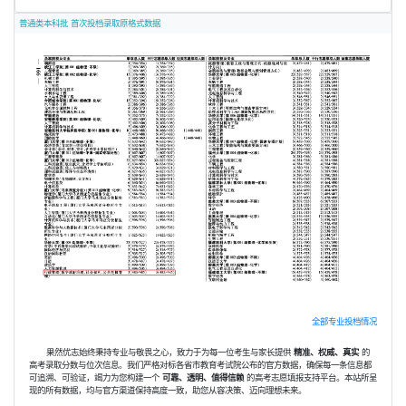
普通类本科批 首次投档录取原格式数据
全部专业投档情况
果然优志始终秉持专业与敬畏之心，致力于为每一位考生与家长提供
精准、权威、真实
的
高考录取分数与位次信息。我们严格对标各省市教育考试院公布的官方数据，确保每一条信息都
可追溯、可验证，竭力为您构建一个
可靠、透明、值得信赖
的高考志愿填报支持平台。本站所呈
现的所有数据，均与官方渠道保持高度一致，助您从容决策、迈向理想未来。