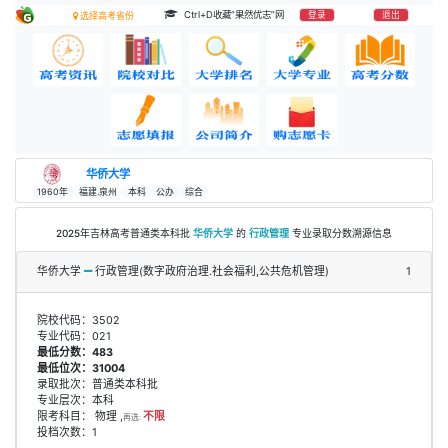
Ctrl+D收藏“果然优志”网
登录
退出
选择高考省份
华侨大学
1960年
福建.泉州
本科
公办
综合
2025年吉林高考普通类本科批
华侨大学
的
行政管理
专业录取分数溯源信息
华侨大学
行政管理(数字政府治理.社会福利,公共危机管理)
1
院校代码：3502
专业代码：021
最低分数：483
最低位次：31004
录取批次：普通类本科批
专业层次：本科
限考科目： 物理 ,
不限
再选:
投档次数：1