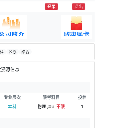
登录
退出
科
公办
综合
数溯源信息
专业层次
限考科目
投档
本科
物理 ,
不限
1
再选: