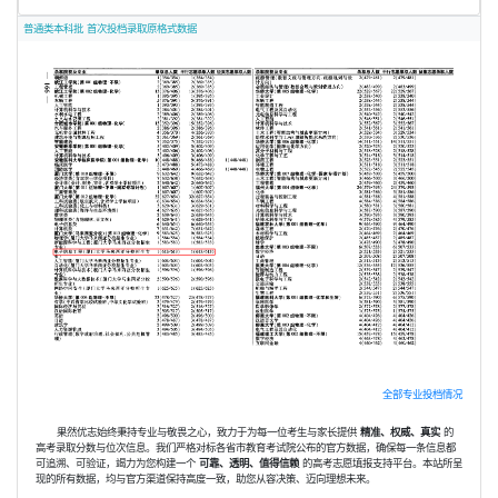
普通类本科批 首次投档录取原格式数据
全部专业投档情况
果然优志始终秉持专业与敬畏之心，致力于为每一位考生与家长提供
精准、权威、真实
的
高考录取分数与位次信息。我们严格对标各省市教育考试院公布的官方数据，确保每一条信息都
可追溯、可验证，竭力为您构建一个
可靠、透明、值得信赖
的高考志愿填报支持平台。本站所呈
现的所有数据，均与官方渠道保持高度一致，助您从容决策、迈向理想未来。