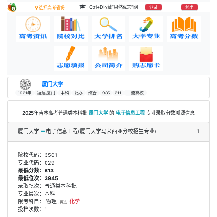
Ctrl+D收藏“果然优志”网
登录
退出
选择高考省份
厦门大学
1921年
福建.厦门
本科
公办
综合
985
211
一流高校
2025年吉林高考普通类本科批
厦门大学
的
电子信息工程
专业录取分数溯源信息
厦门大学
电子信息工程(厦门大学马来西亚分校招生专业)
1
院校代码：3501
专业代码：029
最低分数：613
最低位次：3945
录取批次：普通类本科批
专业层次：本科
限考科目： 物理 ,
化学
再选:
投档次数：1